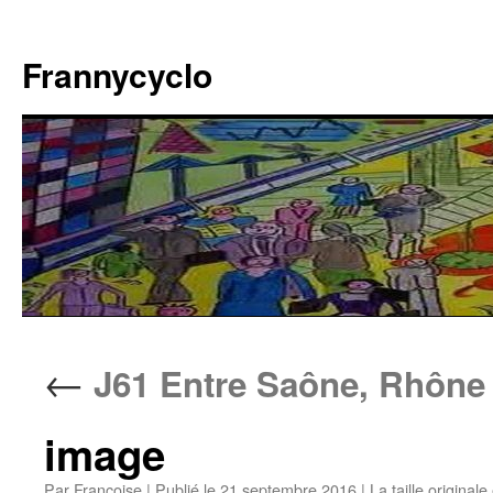
Aller
au
Frannycyclo
contenu
←
J61 Entre Saône, Rhône
image
Par
Francoise
|
Publié le
21 septembre 2016
|
La taille originale