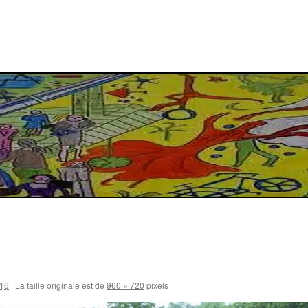
016
|
La taille originale est de
960 × 720
pixels