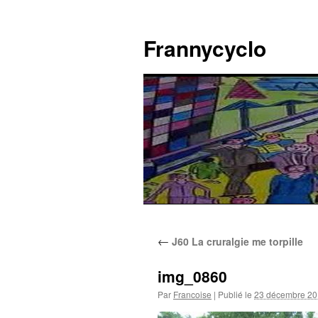
Aller
au
Frannycyclo
contenu
←
J60 La cruralgie me torpille
img_0860
Par
Francoise
|
Publié le
23 décembre 2