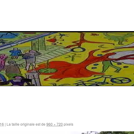
016
|
La taille originale est de
960 × 720
pixels