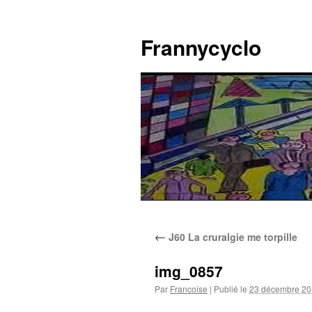
Aller
au
Frannycyclo
contenu
←
J60 La cruralgie me torpille
img_0857
Par
Francoise
|
Publié le
23 décembre 2