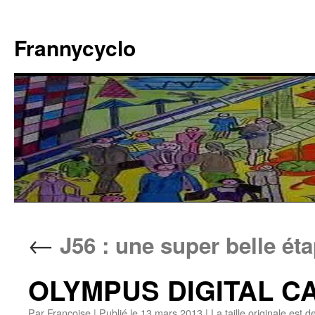
Aller
au
Frannycyclo
contenu
←
J56 : une super belle ét
OLYMPUS DIGITAL 
Par
Francoise
|
Publié le
13 mars 2013
|
La taille originale est d