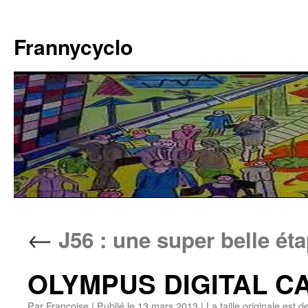
Aller
au
Frannycyclo
contenu
←
J56 : une super belle ét
OLYMPUS DIGITAL 
Par
Francoise
|
Publié le
13 mars 2013
|
La taille originale est d