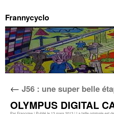
Aller
au
Frannycyclo
contenu
←
J56 : une super belle ét
OLYMPUS DIGITAL 
Par
Francoise
|
Publié le
13 mars 2013
|
La taille originale est d