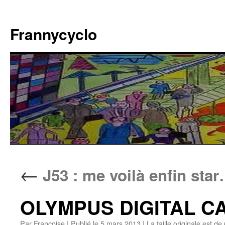
Aller
au
Frannycyclo
contenu
←
J53 : me voilà enfin sta
OLYMPUS DIGITAL 
Par
Francoise
|
Publié le
5 mars 2013
|
La taille originale est de