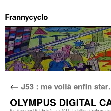
Aller
au
Frannycyclo
contenu
←
J53 : me voilà enfin sta
OLYMPUS DIGITAL 
Par
Francoise
|
Publié le
5 mars 2013
|
La taille originale est de