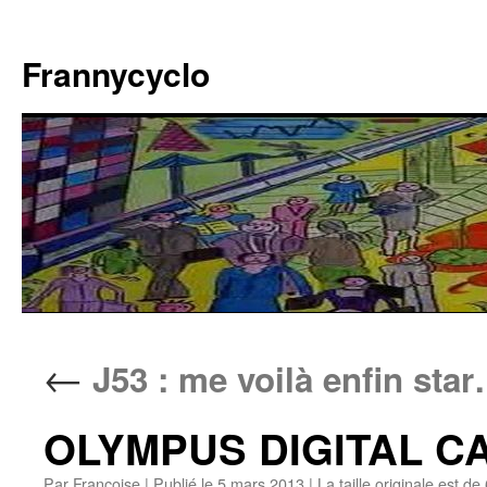
Aller
au
Frannycyclo
contenu
←
J53 : me voilà enfin sta
OLYMPUS DIGITAL 
Par
Francoise
|
Publié le
5 mars 2013
|
La taille originale est de