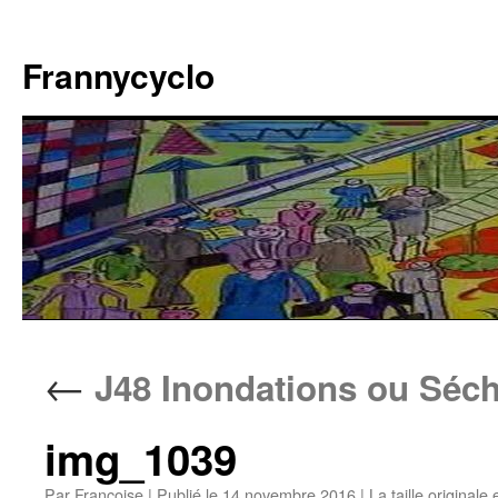
Aller
au
Frannycyclo
contenu
←
J48 Inondations ou Séc
img_1039
Par
Francoise
|
Publié le
14 novembre 2016
|
La taille originale