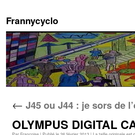
Aller
au
Frannycyclo
contenu
←
J45 ou J44 : je sors de l
OLYMPUS DIGITAL 
Par
Francoise
|
Publié le
26 février 2013
|
La taille originale est