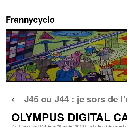
Aller
au
Frannycyclo
contenu
←
J45 ou J44 : je sors de l
OLYMPUS DIGITAL 
Par
Francoise
|
Publié le
26 février 2013
|
La taille originale est