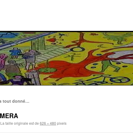
ra tout donné…
AMERA
La taille originale est de
626 × 480
pixels