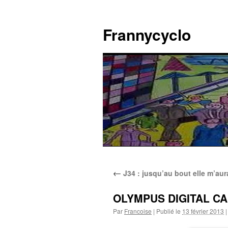
Aller
au
Frannycyclo
contenu
←
J34 : jusqu’au bout elle m’au
OLYMPUS DIGITAL C
Par
Francoise
|
Publié le
13 février 2013
|