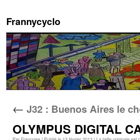
Aller
au
Frannycyclo
contenu
←
J32 : Buenos Aires le c
OLYMPUS DIGITAL 
Par
Francoise
|
Publié le
13 février 2013
|
La taille originale est