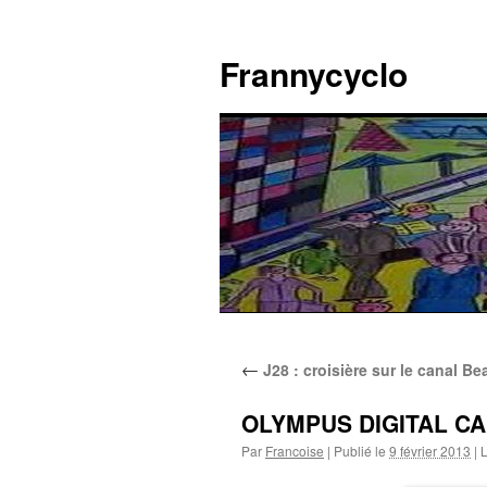
Aller
au
Frannycyclo
contenu
←
J28 : croisière sur le canal Be
OLYMPUS DIGITAL C
Par
Francoise
|
Publié le
9 février 2013
|
L