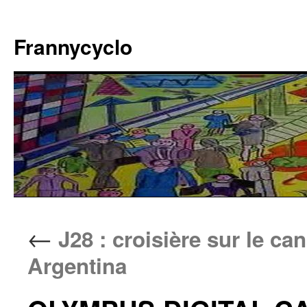
Aller
au
Frannycyclo
contenu
←
J28 : croisière sur le ca
Argentina