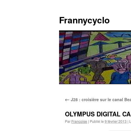
Aller
au
Frannycyclo
contenu
←
J28 : croisière sur le canal Be
OLYMPUS DIGITAL C
Par
Francoise
|
Publié le
9 février 2013
|
L