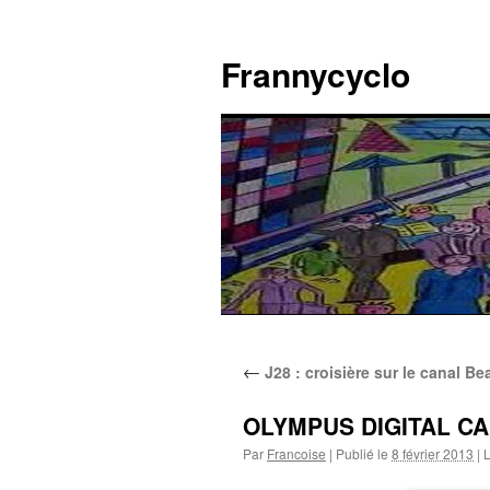
Aller
au
Frannycyclo
contenu
←
J28 : croisière sur le canal Be
OLYMPUS DIGITAL C
Par
Francoise
|
Publié le
8 février 2013
|
L