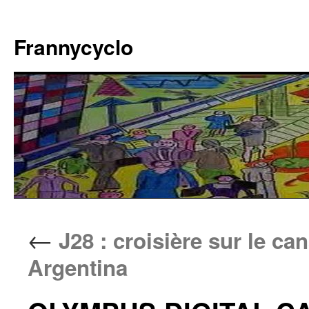
Aller
au
Frannycyclo
contenu
←
J28 : croisière sur le ca
Argentina