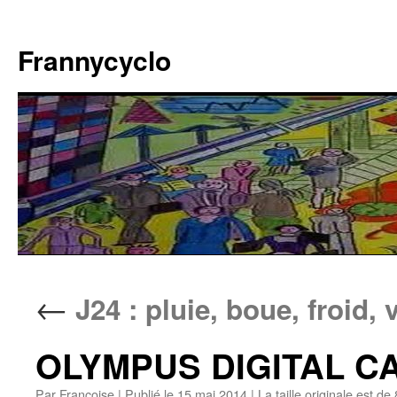
Aller
au
Frannycyclo
contenu
←
J24 : pluie, boue, froid,
OLYMPUS DIGITAL 
Par
Francoise
|
Publié le
15 mai 2014
|
La taille originale est de