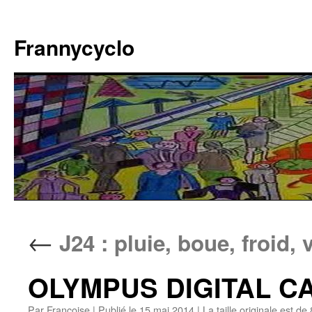
Aller
au
Frannycyclo
contenu
←
J24 : pluie, boue, froid,
OLYMPUS DIGITAL 
Par
Francoise
|
Publié le
15 mai 2014
|
La taille originale est de