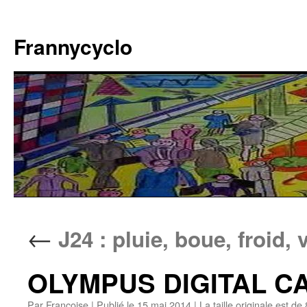
Aller
au
Frannycyclo
contenu
←
J24 : pluie, boue, froid,
OLYMPUS DIGITAL 
Par
Francoise
|
Publié le
15 mai 2014
|
La taille originale est de