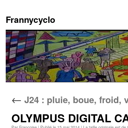
Aller
au
Frannycyclo
contenu
←
J24 : pluie, boue, froid,
OLYMPUS DIGITAL 
Par
Francoise
|
Publié le
15 mai 2014
|
La taille originale est de