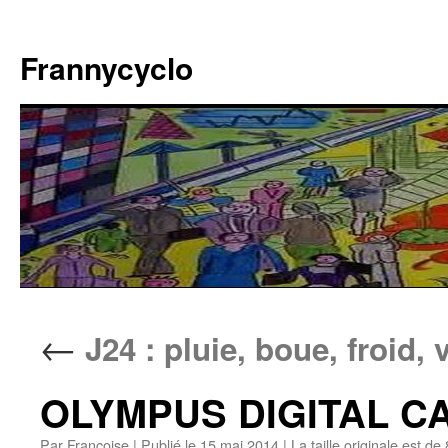
Aller
au
Frannycyclo
contenu
←
J24 : pluie, boue, froid,
OLYMPUS DIGITAL 
Par
Francoise
|
Publié le
15 mai 2014
|
La taille originale est de