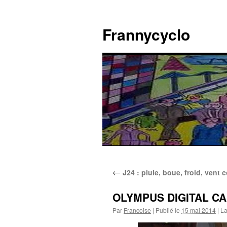
Aller
au
Frannycyclo
contenu
←
J24 : pluie, boue, froid, vent
OLYMPUS DIGITAL C
Par
Francoise
|
Publié le
15 mai 2014
|
La 