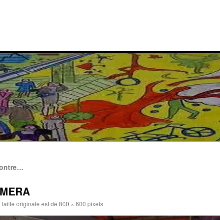
 contre…
AMERA
taille originale est de
800 × 600
pixels