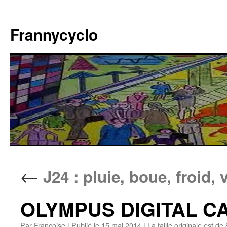
Aller
au
Frannycyclo
contenu
←
J24 : pluie, boue, froid,
OLYMPUS DIGITAL 
Par
Francoise
|
Publié le
15 mai 2014
|
La taille originale est de