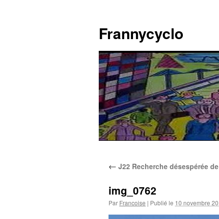
Aller
au
Frannycyclo
contenu
←
J22 Recherche désespérée de 
img_0762
Par
Francoise
|
Publié le
10 novembre 2