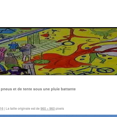
pneus et de tente sous une pluie battante
016
|
La taille originale est de
960 × 960
pixels