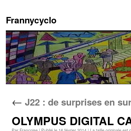
Aller
au
Frannycyclo
contenu
←
J22 : de surprises en su
OLYMPUS DIGITAL 
Par
Francoise
|
Publié le
16 février 2014
|
La taille originale est