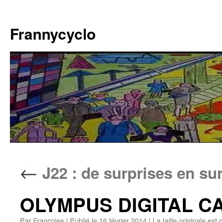
Aller
au
Frannycyclo
contenu
←
J22 : de surprises en su
OLYMPUS DIGITAL 
Par
Francoise
|
Publié le
16 février 2014
|
La taille originale est