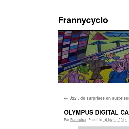
Aller
au
Frannycyclo
contenu
←
J22 : de surprises en surpris
OLYMPUS DIGITAL C
Par
Francoise
|
Publié le
16 février 2014
|