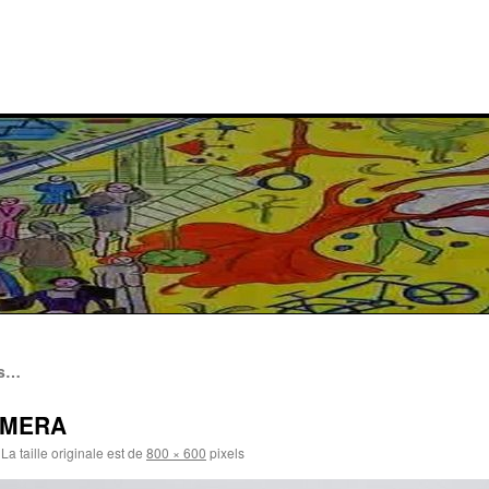
es…
AMERA
La taille originale est de
800 × 600
pixels