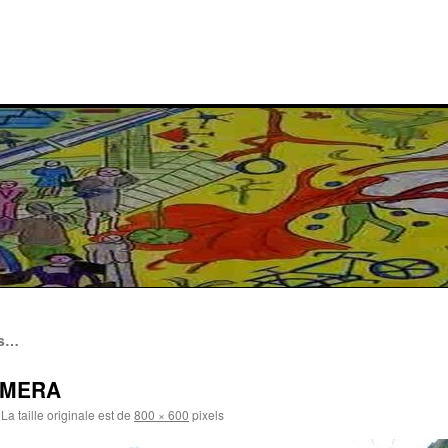
es…
AMERA
La taille originale est de
800 × 600
pixels