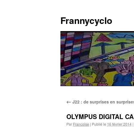
Aller
au
Frannycyclo
contenu
←
J22 : de surprises en surpris
OLYMPUS DIGITAL C
Par
Francoise
|
Publié le
16 février 2014
|