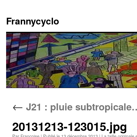
Aller
au
Frannycyclo
contenu
←
J21 : pluie subtropicale
20131213-123015.jpg
Par
Francoise
|
Publié le
13 décembre 2013
|
La taille originale