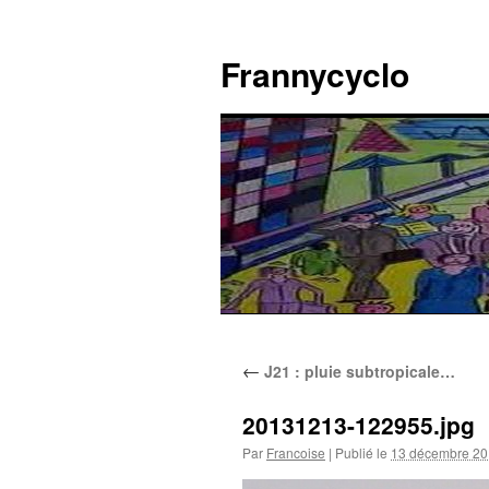
Aller
au
Frannycyclo
contenu
←
J21 : pluie subtropicale…
20131213-122955.jpg
Par
Francoise
|
Publié le
13 décembre 2