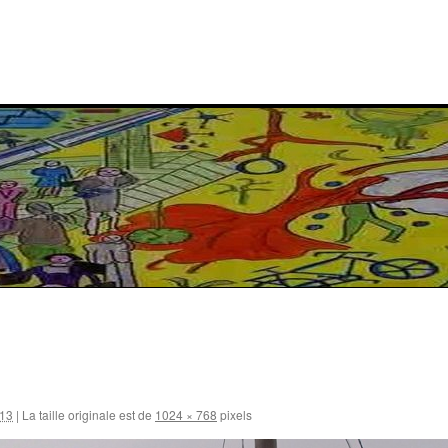
013
|
La taille originale est de
1024 × 768
pixels