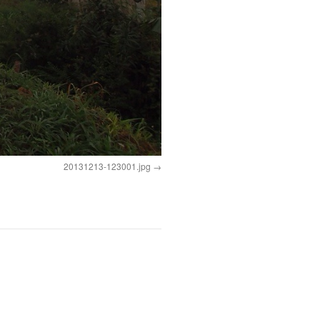
20131213-123001.jpg