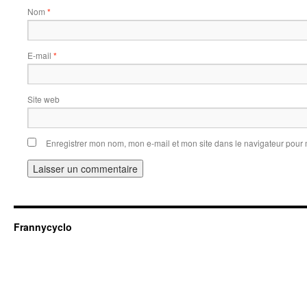
Nom
*
E-mail
*
Site web
Enregistrer mon nom, mon e-mail et mon site dans le navigateur pou
Frannycyclo