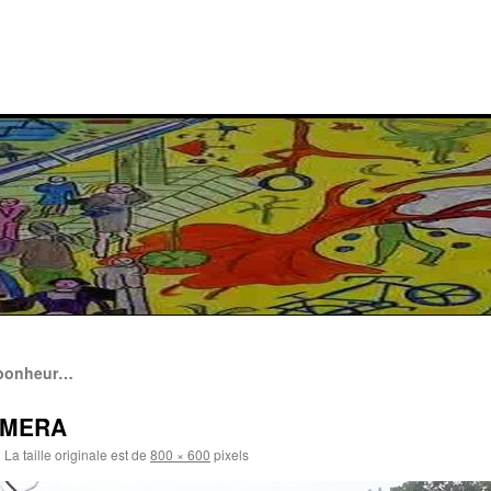
e bonheur…
AMERA
|
La taille originale est de
800 × 600
pixels