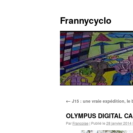
Aller
au
Frannycyclo
contenu
←
J15 : une vraie expédition, l
OLYMPUS DIGITAL C
Par
Francoise
|
Publié le
28 janvier 2014