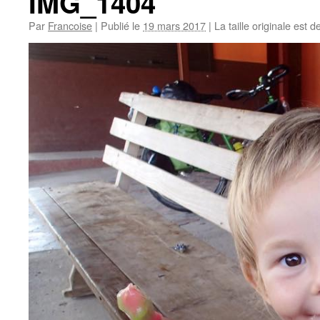
IMG_1404
Par
Francoise
|
Publié le
19 mars 2017
|
La taille originale est d