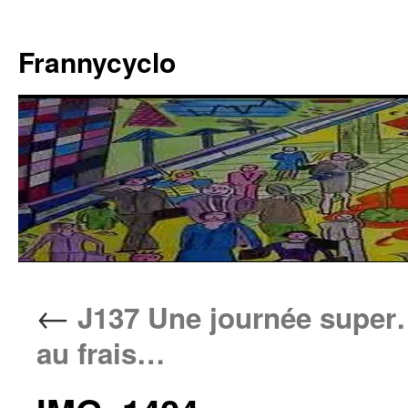
Aller
au
Frannycyclo
contenu
←
J137 Une journée super
au frais…