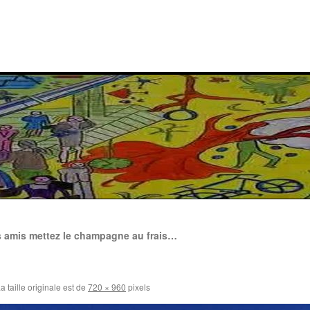
 amis mettez le champagne au frais…
a taille originale est de
720 × 960
pixels