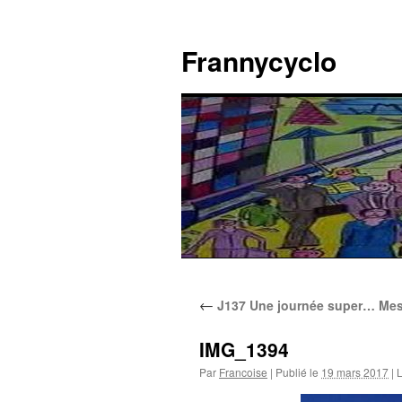
Aller
au
Frannycyclo
contenu
←
J137 Une journée super… Mes
IMG_1394
Par
Francoise
|
Publié le
19 mars 2017
|
L