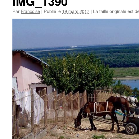
IMG_1390
Par
Francoise
|
Publié le
19 mars 2017
|
La taille originale est d