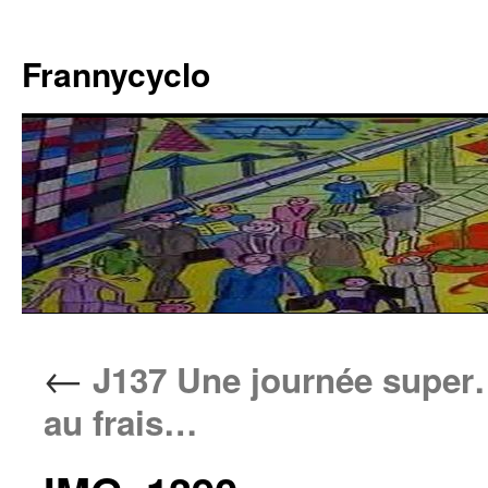
Aller
au
Frannycyclo
contenu
←
J137 Une journée super
au frais…