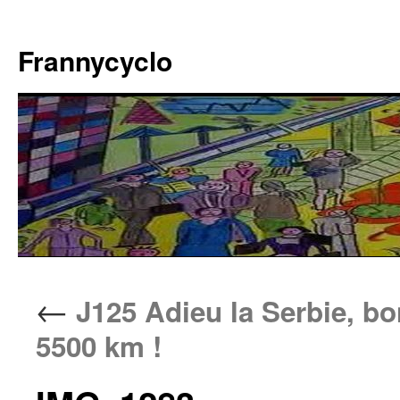
Aller
au
Frannycyclo
contenu
←
J125 Adieu la Serbie, bo
5500 km !