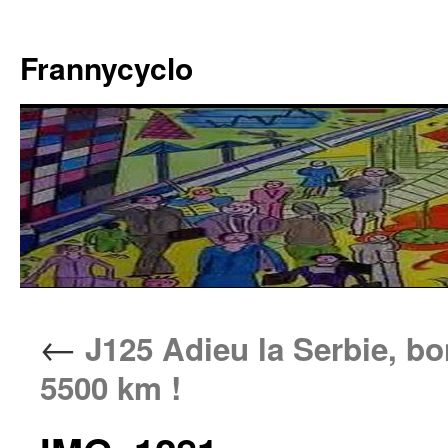
Aller
au
Frannycyclo
contenu
←
J125 Adieu la Serbie, bo
5500 km !