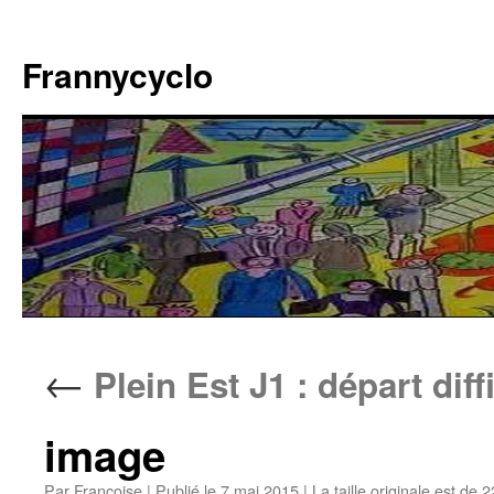
Aller
au
Frannycyclo
contenu
←
Plein Est J1 : départ diffi
image
Par
Francoise
|
Publié le
7 mai 2015
|
La taille originale est de
2