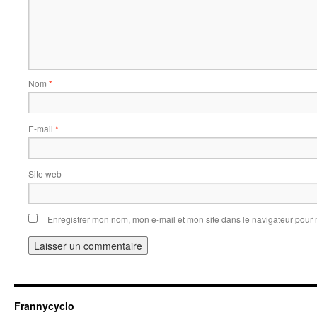
Nom
*
E-mail
*
Site web
Enregistrer mon nom, mon e-mail et mon site dans le navigateur pou
Frannycyclo