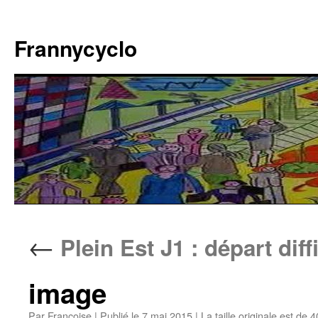
Aller
au
Frannycyclo
contenu
←
Plein Est J1 : départ diffi
image
Par
Francoise
|
Publié le
7 mai 2015
|
La taille originale est de
4