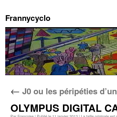
Aller
au
Frannycyclo
contenu
←
J0 ou les péripéties d’u
OLYMPUS DIGITAL 
Par
Francoise
|
Publié le
11 janvier 2013
|
La taille originale est