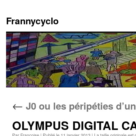
Aller
au
Frannycyclo
contenu
←
J0 ou les péripéties d’u
OLYMPUS DIGITAL 
Par
Francoise
|
Publié le
11 janvier 2013
|
La taille originale est