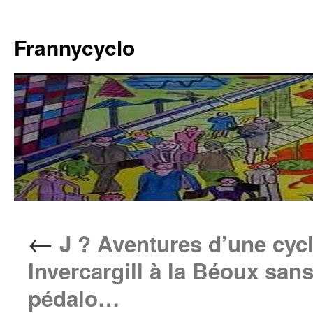
Aller
au
Frannycyclo
contenu
←
J ? Aventures d’une cycl
Invercargill à la Béoux san
pédalo…