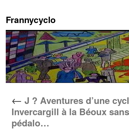
Aller
au
Frannycyclo
contenu
←
J ? Aventures d’une cycl
Invercargill à la Béoux san
pédalo…